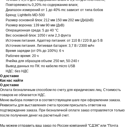
Повторяемость 0,20% по содержанию влаги;
Диапазон измерений от 1 до 40% mc зависит от типа бобов
Бренд: Lighttells MD-500
Размер основной блок: 212 мм 150 мм 202 мм (ДхШхВ)
Размер воронка: 139 мм 90 мм (ДхВ)
Операционная среда: 5 до 40 °C
Вес основной блок: 1050 г или 2,3 фунта
Источник питания. Адаптер питания: от 110 В / 220 В до 5 В
Источник питания. Литиевая батарея: 3,7 В / 2300 мАч
Время зарядки (от 0% до 100%): 6 ч
Рабочее время: 20 ч
Ячейка для образцов объем: 250 мл, 50-240 г
Вывод данных по ПК: по кабелю micro USB
НДС: без НДС
О доставке
Как нас найти
О доставке
Оплата безналичным способом по счету для юридических лиц. Стоимость
товаров не облагается НДС.
Меню выбора появится в соответствующем шаге при оформлении заказа.
Реквизиты для выставления счета просим присылать ответом на
подтверждение заказа. При безналичной оплате заказ отправляется только
после получения денег на расчетный счет.
Мы можем отправить ваш заказ по России компанией "СДЭК" или "Почта