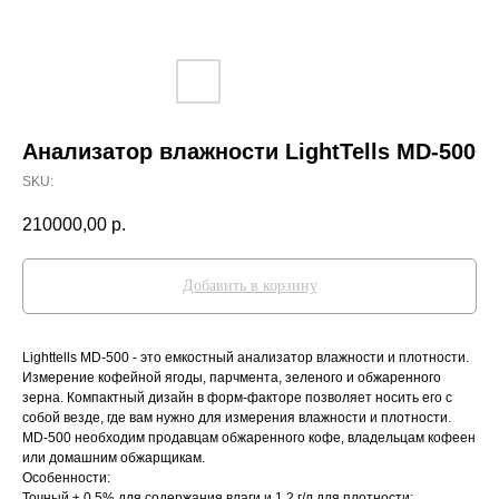
Анализатор влажности LightTells MD-500
SKU:
210000,00
р.
Добавить в корзину
Lighttells MD-500 - это емкостный анализатор влажности и плотности.
Измерение кофейной ягоды, парчмента, зеленого и обжаренного
зерна. Компактный дизайн в форм-факторе позволяет носить его с
собой везде, где вам нужно для измерения влажности и плотности.
MD-500 необходим продавцам обжаренного кофе, владельцам кофеен
или домашним обжарщикам.
Особенности:
Точный ± 0,5% для содержания влаги и 1,2 г/л для плотности;