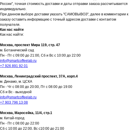
России", точная стоимость доставки и даты отправки заказа рассчитывается
индивидуально.
При данном выборе доставки указать "САМОВЫВОЗ", далее в комментарии к
заказу оставить информацию с точный адресом доставки с контактом
получателя.
Как нас найти
Как нас найти:
Москва, проспект Мира 119, стр. 47
м. Ботанический сад
Пн - Пт с 09:00 до 21:00, Сб и Вс с 10:00 до 22:00
info@smartcoffeelab.ru
+7 926 891 92 01
Москва, Ленинградский проспект, 37А, корп.4
м. Динамо, м. ЦСКА
Как нас найти:
Пн - Чт с 08:00 до 20:00, Пт с 08:00 до 19:00
Сб и Вс - выходной
info@smartcoffeelab.ru
ВДНХ
+7 903 796 13 08
Москва, проспект Мира 119, стр.
Москва, Маросейка, 11/4, стр.1
м. Китай-город
м. Ботанический сад
47
Пн - Пт с 08:00 до 22:00
Пн-Пт с 09:00 до 21:00
Сб с 10:00 до 22:00, Вс с10:00 до 21:00