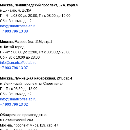
Москва, Ленинградский проспект, 37А, корп.4
м.Динамо, м. ЦСКА
Пн-Чт с 08:00 до 20:00, Пт с 08:00 до 19:00
Сб и Вс - выходной
info@smartcoffeelab.ru
+7 903 796 13 08
Москва, Маросейка, 11/4, стр.1
м. Китай-город
Пн-Чт с 08:00 до 22:00, Пт с 08:00 до 23:00
Сб и Вс с 10:00 до 23:00
Как нас найти:
info@smartcoffeelab.ru
+7 903 796 13 07
ВДНХ
Москва, Лужнецкая набережная, 2/4, стр.4
м. Ленинский проспект, м. Спортивная
Москва, проспект Мира 119, стр.
Пн-Пт с 08:30 до 18:00
Сб и Вс - выходной
м. Ботанический сад
47
info@smartcoffeelab.ru
Пн-Пт с 09:00 до 21:00
+7 903 796 13 02
Сб, Вс и праздничные дни с 10:00 до 21:00
info@smartcoffeelab.ru
Обжарочное производство:
+7 926 891 92 01
м.Ботанический сад
Москва, проспект Мира 119, стр. 47