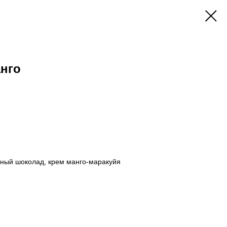
анго
мный шоколад, крем манго-маракуйя