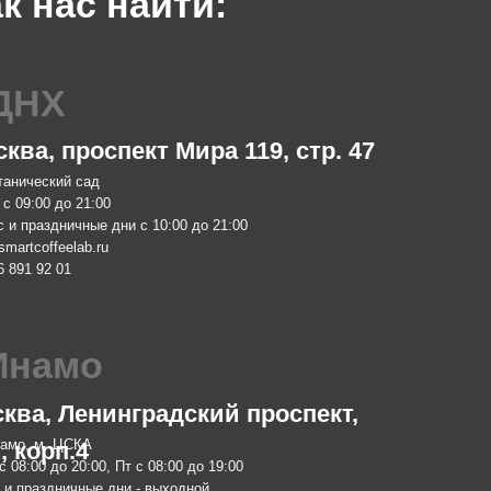
проспект Мира 119, стр. 47
Москва,
ий сад
м. Китай-горо
до 21:00
Пн-Чт с 08:00
ничные дни с 10:00 до 21:00
Пт с 08:00 до
eelab.ru
Сб с 10:00 до
01
info@smartcof
+7 903 796 13
мо
обжа
 Ленинградский проспект,
Москва,
 ЦСКА
м. Ботаничес
п.4
о 20:00, Пт с 08:00 до 19:00
Пн-Пт с 10:00
ничные дни - выходной
zakaz@smartro
elab.ru
+7 977 610 93
08
 Lab. 2024