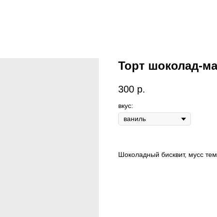
Торт шоколад-м
300
р.
вкус:
Шоколадный бисквит, мусс те