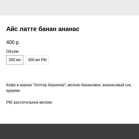
Айс латте банан ананас
400
р.
Объём
300 мл
300 мл РМ
Кофе в зернах "Уолтер Херингер", молоко банановое, ананасовый сок,
куркума
РМ: растительное молоко
Как нас найти:
ВДНХ