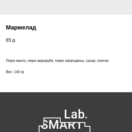
Мармелад
65
р.
Пюре манго, пюре маракуйя, пюре смородины, сахар, пектин
Вес: 140 гр
Как нас найти:
ВДНХ
Москва, проспект Мира 119, стр.
м. Ботанический сад
47
Пн-Пт с 09:00 до 21:00