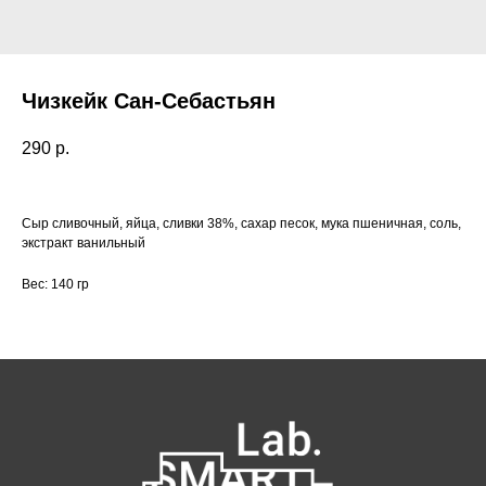
Чизкейк Сан-Себастьян
290
р.
Сыр сливочный, яйца, сливки 38%, сахар песок, мука пшеничная, соль,
экстракт ванильный
Вес: 140 гр
Как нас найти:
ВДНХ
Москва, проспект Мира 119, стр.
м. Ботанический сад
47
Пн-Пт с 09:00 до 21:00