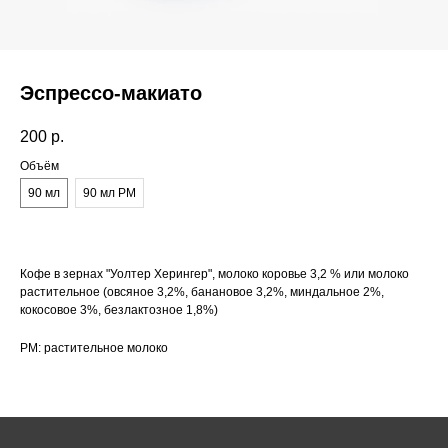
Эспрессо-макиато
200
р.
Объём
90 мл
90 мл РМ
Кофе в зернах "Уолтер Херингер", молоко коровье 3,2 % или молоко
растительное (овсяное 3,2%, банановое 3,2%, миндальное 2%,
кокосовое 3%, безлактозное 1,8%)
РМ: растительное молоко
Как нас найти:
ВДНХ