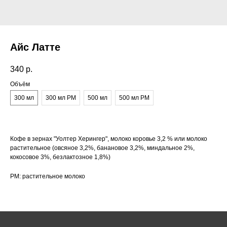
Айс Латте
340
р.
Объём
300 мл
300 мл РМ
500 мл
500 мл РМ
Кофе в зернах "Уолтер Херингер", молоко коровье 3,2 % или молоко
растительное (овсяное 3,2%, банановое 3,2%, миндальное 2%,
кокосовое 3%, безлактозное 1,8%)
РМ: растительное молоко
Как нас найти:
ВДНХ