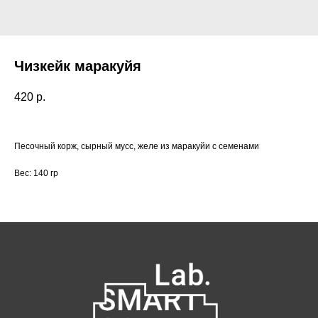
Чизкейк маракуйя
420
р.
Песочный корж, сырный мусс, желе из маракуйи с семенами
Вес: 140 гр
Как нас найти:
ВДНХ
Москва, проспект Мира 119, стр.
м. Ботанический сад
47
Пн-Пт с 09:00 до 21:00