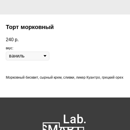
Торт морковный
240
р.
вкус:
Морковный бисквит, сырный крем, сливки, ликер Куантро, грецкий орех
Как нас найти:
ВДНХ
Москва, проспект Мира 119, стр.
м. Ботанический сад
47