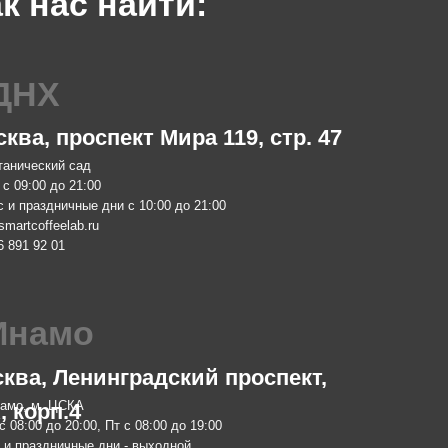
проспект Мира 119, стр. 47
Москва,
ий сад
м. Китай-горо
до 21:00
Пн-Чт с 08:00
ничные дни с 10:00 до 21:00
Пт с 08:00 до
eelab.ru
Сб с 10:00 до
01
info@smartcof
+7 903 796 13
мо
обжа
 Ленинградский проспект,
Москва,
 ЦСКА
м. Ботаничес
п.4
о 20:00, Пт с 08:00 до 19:00
Пн-Пт с 10:00
ничные дни - выходной
zakaz@smartro
elab.ru
+7 977 610 93
08
 Lab. 2024