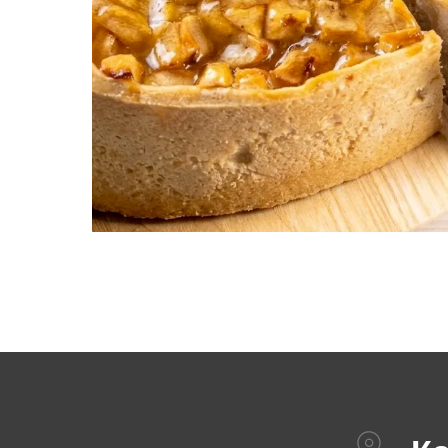
Как н
ВДН