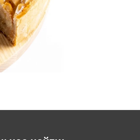
ас найти:
Х
МАР