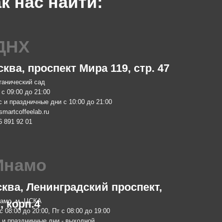
проспект Мира 119, стр. 47
Москва,
ий сад
м. Китай-горо
до 21:00
Пн-Чт с 08:00
ничные дни с 10:00 до 21:00
Пт с 08:00 до
eelab.ru
Сб с 10:00 до
01
info@smartcof
+7 903 796 13
мо
обжа
 Ленинградский проспект,
Москва,
 ЦСКА
м. Ботаничес
п.4
о 20:00, Пт с 08:00 до 19:00
Пн-Пт с 10:00
ничные дни - выходной
zakaz@smartro
elab.ru
+7 977 610 93
08
 Lab. 2024