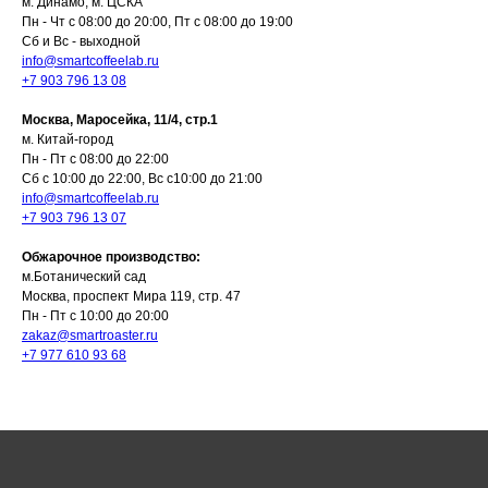
м. Динамо, м. ЦСКА
Пн - Чт с 08:00 до 20:00, Пт с 08:00 до 19:00
Сб и Вс - выходной
info@smartcoffeelab.ru
+7 903 796 13 08
Как нас найти:
Москва, Маросейка, 11/4, стр.1
м. Китай-город
ВДНХ
Пн - Пт с 08:00 до 22:00
Сб с 10:00 до 22:00, Вс с10:00 до 21:00
info@smartcoffeelab.ru
Москва, проспект Мира 119, стр.
+7 903 796 13 07
м. Ботанический сад
47
Пн-Пт с 09:00 до 21:00
Обжарочное производство:
м.Ботанический сад
Сб, Вс и праздничные дни с 10:00 до 21:00
Москва, проспект Мира 119, стр. 47
info@smartcoffeelab.ru
Пн - Пт с 10:00 до 20:00
+7 926 891 92 01
zakaz@smartroaster.ru
+7 977 610 93 68
ДИнамо
Москва,
Ленинградский
проспект, 37А,
м. Динамо, м. ЦСКА
корп.4