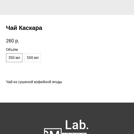
Чай Каскара
260
р.
Объём
350 мл
500 мл
Чай из сушеной кофейной ягоды
Как нас найти:
ВДНХ
Москва, проспект Мира 119, стр.
м. Ботанический сад
47