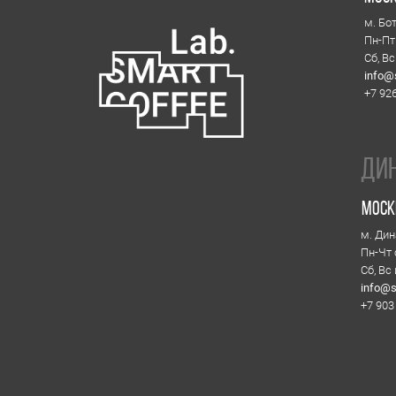
ДИнамо
Москва, Лен
м. Динамо, м. 
Пн-Чт с 08:00 до
Сб, Вс и празд
info@smartcoffe
+7 903 796 13 0
SMART COFFEE 
Политика кон