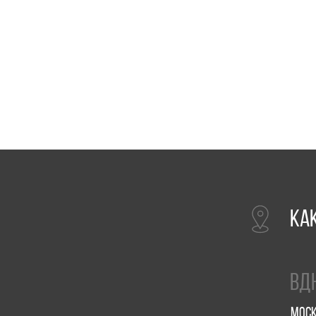
Как нас
ВДНХ
Москва, прос
м. Ботаническ
Пн-Пт с 09:00 д
Сб, Вс и празд
info@smartcoff
+7 926 891 92 