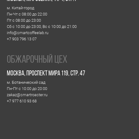
07
чный цех
спект Мира 119, стр. 47
ий сад
до 20:00
aster.ru
68