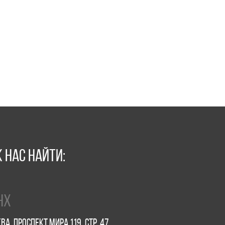
 найти:
МАРОСЕ
пект Мира 119, стр. 47
Москва, Мар
ий сад
м. Китай-горо
о 21:00
Пн-Чт с 08:00 
ничные дни с 10:00 до 21:00
Пт с 08:00 до 
eelab.ru
Сб с 10:00 до 2
01
info@smartcof