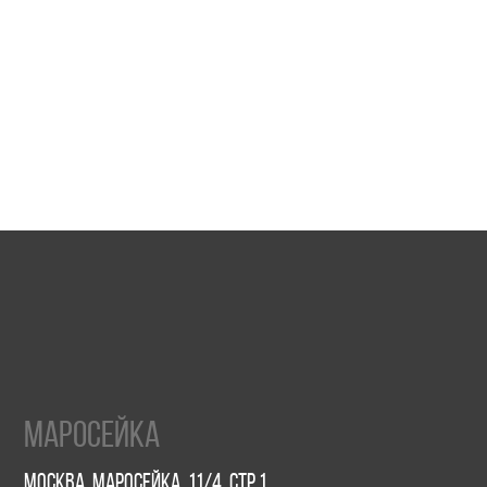
Йка
осейка, 11/4, стр.1
д
до 22:00
23:00
3:00, Вс с 10:00 до 21:00
feelab.ru