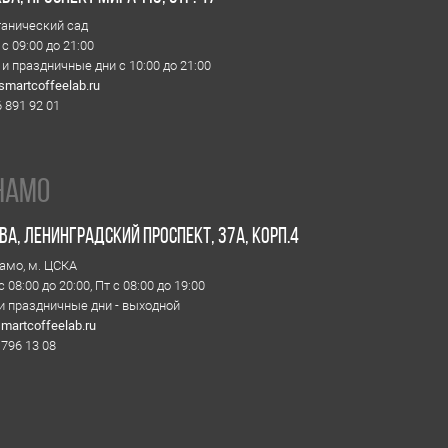
+7 903 796 13 
обжаро
инградский проспект, 37А, корп.4
Москва, про
ЦСКА
м. Ботаническ
 20:00, Пт с 08:00 до 19:00
Пн-Пт с 10:00 
ничные дни - выходной
zakaz@smartro
elab.ru
+7 977 610 93 
8
Lab. 2024
фиденциальности