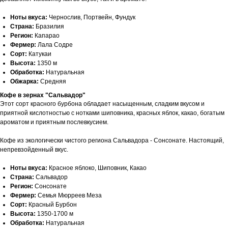
Ноты вкуса:
Чернослив, Портвейн, Фундук
Страна:
Бразилия
Регион:
Капарао
Фермер:
Лала Содре
Сорт:
Катукаи
Высота:
1350 м
Обработка:
Натуральная
Обжарка:
Средняя
Как нас найти:
Кофе в зернах "Сальвадор"
Этот сорт красного бурбона обладает насыщенным, сладким вкусом и
приятной кислотностью с нотками шиповника, красных яблок, какао, богатым
ароматом и приятным послевкусием.
ВДНХ
Кофе из экологически чистого региона Сальвадора - Сонсонате. Настоящий,
Москва, проспект Мира 119, стр.
непревзойденный вкус.
м. Ботанический сад
47
Ноты вкуса:
Красное яблоко, Шиповник, Какао
Пн-Пт с 09:00 до 21:00
Страна:
Сальвадор
Сб, Вс и праздничные дни с 10:00 до 21:00
Регион:
Сонсонате
info@smartcoffeelab.ru
Фермер:
Семья Мюрреев Меза
+7 926 891 92 01
Сорт:
Красный Бурбон
Высота:
1350-1700 м
Обработка:
Натуральная