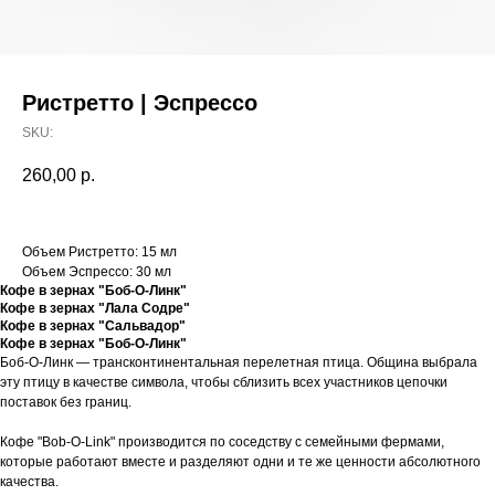
Ристретто | Эспрессо
SKU:
260,00
р.
Объем Ристретто: 15 мл
Объем Эспрессо: 30 мл
Кофе в зернах "Боб-О-Линк"
Кофе в зернах "Лала Содре"
Кофе в зернах "Сальвадор"
Кофе в зернах "Боб-О-Линк"
Боб-О-Линк — трансконтинентальная перелетная птица. Община выбрала
эту птицу в качестве символа, чтобы сблизить всех участников цепочки
поставок без границ.
Кофе "Bob-O-Link" производится по соседству с семейными фермами,
которые работают вместе и разделяют одни и те же ценности абсолютного
качества.