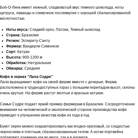
Боб-О-Линк имеет нежный, сладковатый вкус темного шоколада, ноты
цитруса, лаванды и сливочное послевкусие с хорошей сбалансированной
кислотностью.
Ноты вкуса:
Сладкий орех, Патока, Темный шоколад
Страна:
Бразилия
Регион:
Эспириту-Санту
Фермер:
Вандерли Симонези
Сорт:
Катуаи
Высота:
900-1200 м
Обработка:
Натуральная
Обжарка:
Средняя
Кофе в зернах "Лала Содре"
Лала выращивает кофе на своей ферме вместе с дочерью. Ферма
расположена в труднодоступных горах с большим перепадом высот, склоны
очень крутые. На ферме растут желтые и красные катукаи.
Семья Содре подает яркий пример фермерам в Бразилии. Сосредоточение
внимания на человеческой и экологической стороне производства кофе
приводит к улучшению качества кофе из года в год.
Букет зерен можно охарактеризовать как ягодно-ореховый, со сладостью
чернослива и плотным, сбалансированным телом. А нотки портвейна
добавляют изюминку как во вкусе, так и в аромате.