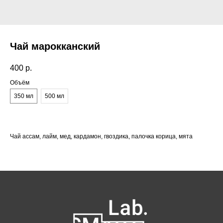
Чай марокканский
400
р.
Объём
350 мл
500 мл
Чай ассам, лайм, мед, кардамон, гвоздика, палочка корица, мята
Как нас найти:
ВДНХ
Москва, проспект Мира 119, стр.
м. Ботанический сад
47