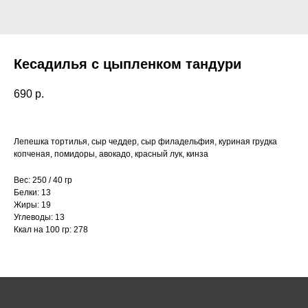
Кесадилья с цыпленком тандури
690
р.
Лепешка тортилья, сыр чеддер, сыр филадельфия, куриная грудка
копченая, помидоры, авокадо, красный лук, кинза
Вес: 250 / 40 гр
Белки: 13
Жиры: 19
Углеводы: 13
Ккал на 100 гр: 278
Как нас найти:
ВДНХ