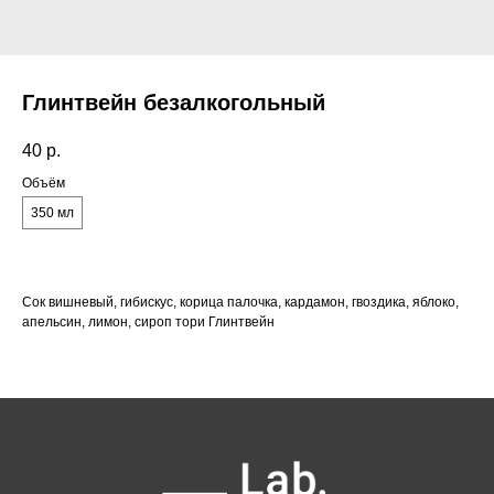
Глинтвейн безалкогольный
40
р.
Объём
350 мл
Сок вишневый, гибискус, корица палочка, кардамон, гвоздика, яблоко,
апельсин, лимон, сироп тори Глинтвейн
Как нас найти:
ВДНХ
Москва, проспект Мира 119, стр.