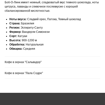
Боб-О-Линк имеет нежный, сладковатый вкус темного шоколада, ноты
цитруса, лаванды и сливочное послевкусие с хорошей
сбалансированной кислотностью.
Ноты вкуса:
Сладкий орех, Патока, Темный шоколад
Страна:
Бразилия
Регион:
Эспириту-Санту
Фермер:
Вандерли Симонези
Сорт:
Катуаи
Высота:
900-1200 м
Обработка:
Натуральная
Обжарка:
Средняя
Как нас найти:
Кофе в зернах "Сальвадор"
ВДНХ
Кофе в зернах "Лала Содре"
Москва, проспект Мира 119, стр.
м. Ботанический сад
47
Пн-Пт с 09:00 до 21:00
Сб, Вс и праздничные дни с 10:00 до 21:00
info@smartcoffeelab.ru
+7 926 891 92 01