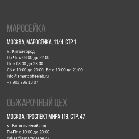
осейка, 11/4, стр.1
д
 до 22:00
 23:00
 23:00, Вс с 10:00 до 21:00
feelab.ru
 07
чный цех
спект Мира 119, стр. 47
кий сад
 до 20:00
aster.ru
 68