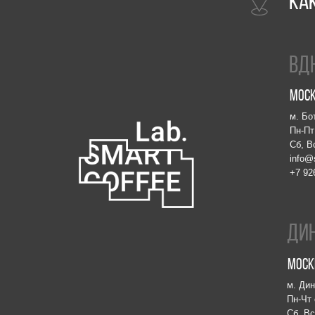
Москва, прос
м. Ботаническ
Пн-Пт с 09:00 
Сб, Вс и празд
info@smartcoff
+7 926 891 92 
ДИнамо
Москва, Лен
м. Динамо, м.
Пн-Чт с 08:00 д
Сб, Вс и празд
info@smartcoffe
+7 903 796 13 
SMART COFFEE