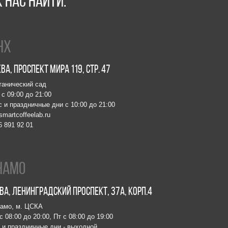
пект Мира 119, стр. 47
Москва, Мар
ий сад
м. Китай-горо
до 21:00
Пн-Чт с 08:00
ничные дни с 10:00 до 21:00
Пт с 08:00 до
eelab.ru
Сб с 10:00 до
01
info@smartcof
+7 903 796 13
обжаро
инградский проспект, 37А, корп.4
Москва, про
 ЦСКА
м. Ботаничес
о 20:00, Пт с 08:00 до 19:00
Пн-Пт с 10:00
ничные дни - выходной
zakaz@smartro
elab.ru
+7 977 610 93
08
 Lab. 2024