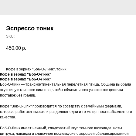
Эспрессо тоник
SKU:
450,00
р.
Кофе в зернах "Боб-О-Линк", тоник
Кофе в зернах "Боб-О-Линк"
Кофе в зернах "Боб-О-Линк"
Боб-О-Линк — трансконтинентальная перелетная птица. Община выбрала
эту птицу в качестве символа, чтобы сблизить всех участников цепочки
поставок без границ.
Кофе "Bob-O-Link" производится по соседству с семейными фермами,
которые работают вместе и разделяют одни и те же ценности абсолютного
качества.
Боб-О-Линк имеет нежный, сладковатый вкус темного шоколада, ноты
цитруса, лаванды и сливочное послевкусие с хорошей сбалансированной