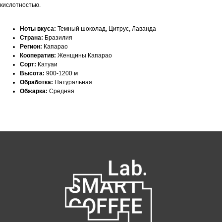
кислотностью.
Ноты вкуса:
Темный шоколад, Цитрус, Лаванда
Страна:
Бразилия
Регион:
Капарао
Кооператив:
Женщины Капарао
Как нас найти:
Сорт:
Катуаи
Высота:
900-1200 м
Обработка:
Натуральная
ВДНХ
Обжарка:
Средняя
Москва, проспект Мира 119, стр.
м. Ботанический сад
47
Пн-Пт с 09:00 до 21:00
Сб, Вс и праздничные дни с 10:00 до 21:00
info@smartcoffeelab.ru
+7 926 891 92 01
ДИнамо
Москва,
Ленинградский