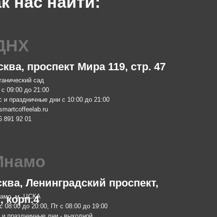
проспект Мира 119, стр. 47
Москва,
ий сад
м. Китай-горо
до 21:00
Пн-Чт с 08:00
ничные дни с 10:00 до 21:00
Пт с 08:00 до
eelab.ru
Сб с 10:00 до
01
info@smartcof
+7 903 796 13
мо
обжа
 Ленинградский проспект,
Москва,
 ЦСКА
м. Ботаничес
п.4
о 20:00, Пт с 08:00 до 19:00
Пн-Пт с 10:00
ничные дни - выходной
zakaz@smartro
elab.ru
+7 977 610 93
08
 Lab. 2024