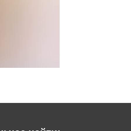
ас найти:
Х
МАР