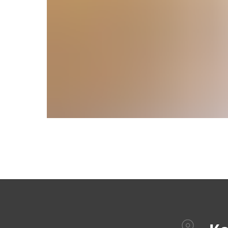
Как н
ВДН