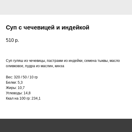
Суп с чечевицей и индейкой
510
р.
Суп гуляш из чечевицы, пастрами из индейки, семена тыквы, масло
оливковое, пудра из маслин, кинза
Вес: 320 / 50 / 10 гр
Белки: 5,3
Жиры: 10,7
Углеводы: 14,8
Ккал на 100 гр: 234,1
Как нас найти:
ВДНХ