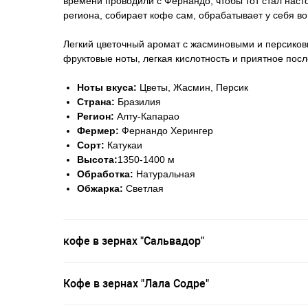
времени проводили с Фернандо, чтобы тот стал нас
региона, собирает кофе сам, обрабатывает у себя во
Легкий цветочный аромат с жасминовыми и персиков
фруктовые ноты, легкая кислотность и приятное посл
Ноты вкуса:
Цветы, Жасмин, Персик
Страна:
Бразилия
Регион:
Алту-Капарао
Фермер:
Фернандо Херингер
Сорт:
Катукаи
Высота:
1350-1400 м
Обработка:
Натуральная
Обжарка:
Светлая
кофе в зернах "Сальвадор"
Кофе в зернах "Лала Содре"