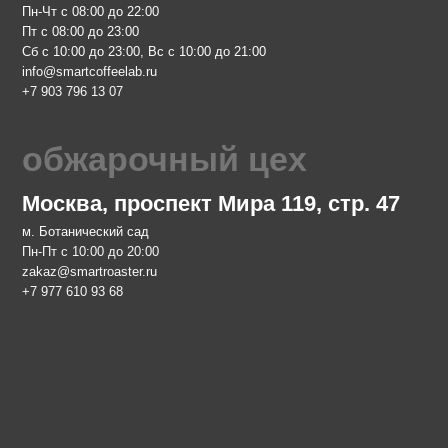
кий сад
 до 20:00
aster.ru
 68