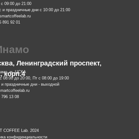
 ЦСКА
м. Ботаничес
п.4
о 20:00, Пт с 08:00 до 19:00
Пн-Пт с 10:00
ничные дни - выходной
zakaz@smartro
elab.ru
+7 977 610 93
08
 Lab. 2024
иденциальности