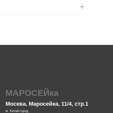
ОСЕЙка
 Маросейка, 11/4, стр.1
д
 до 22:00
 23:00
 23:00, Вс с 10:00 до 21:00
feelab.ru
 07
рочный цех
 проспект Мира 119, стр. 47