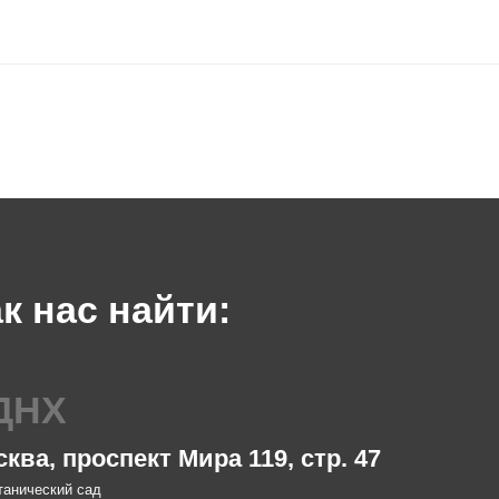
ас найти:
Х
МАР
проспект Мира 119, стр. 47
Москва,
ий сад
м. Китай-горо
до 21:00
Пн-Чт с 08:00
ничные дни с 10:00 до 21:00
Пт с 08:00 до
eelab.ru
Сб с 10:00 до
01
info@smartcof
+7 903 796 13
мо
обжа
 Ленинградский проспект,
Москва,