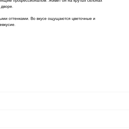
тоящим профессионалом. Живет он на крутых склонах
 дворе.
ыми оттенками. Во вкусе ощущаются цветочные и
евкусие.