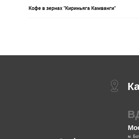
Кофе в зернах "Кириньяга Камванги"
Как н
ВДН
Москва, 
м. Ботаническ
Пн-Пт с 09:00 
Сб, Вс и празд
info@smartcoff
+7 926 891 92 
ДИна
Москва,