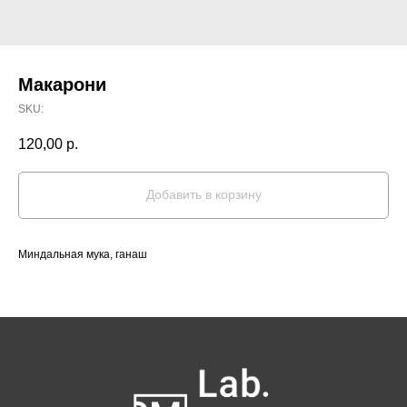
Макарони
SKU:
120,00
р.
Добавить в корзину
Миндальная мука, ганаш
Как нас найти:
ВДНХ
Москва, проспект Мира 119, стр.
м. Ботанический сад
47