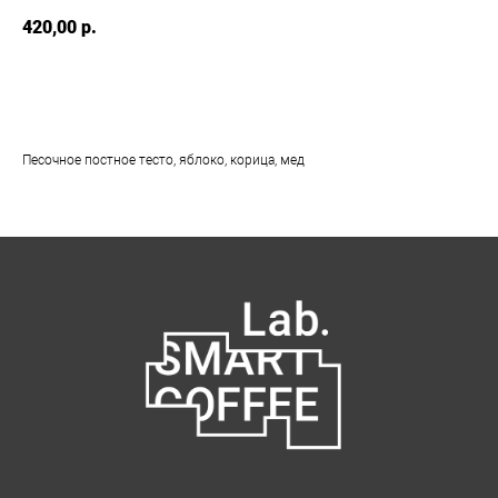
420,00
р.
Добавить в корзину
Песочное постное тесто, яблоко, корица, мед
Как нас найти:
ВДНХ
Москва, проспект Мира 119, стр. 47
м. Ботанический сад
Пн-Пт с 09:00 до 21:00
Сб, Вс и праздничные дни с 10:00 до 21:00
info@smartcoffeelab.ru
+7 926 891 92 01