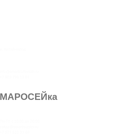
м. Китай-город
Пн-Чт с 08:00 до 22:00
Пт с 08:00 до 23:00
Сб с 10:00 до 23:00, Вс с 10:00 до 21:00
info@smartcoffeelab.ru
+7 903 796 13 07
Москва, Маросейка, 11/4, стр.1
МАРОСЕЙка
м. Ботанический сад
Пн-Пт с 10:00 до 20:00
zakaz@smartroaster.ru
+7 977 610 93 68