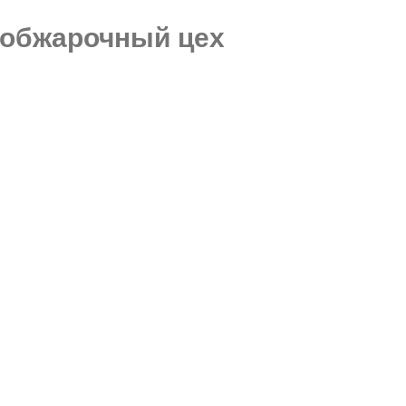
Москва, проспект Мира 119, стр. 47
обжарочный цех