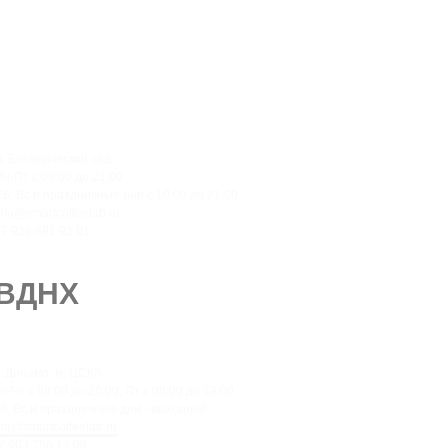
м. Ботанический сад
н-Пт с 09:00 до 21:00
б, Вс и праздничные дни с 10:00 до 21:00
nfo@smartcoffeelab.ru
7 926 891 92 01
Москва, проспект Мира 119, стр. 47
ВДНХ
. Динамо, м. ЦСКА
н-Чт с 08:00 до 20:00, Пт с 08:00 до 19:00
б, Вс и праздничные дни - выходной
nfo@smartcoffeelab.ru
7 903 796 13 08