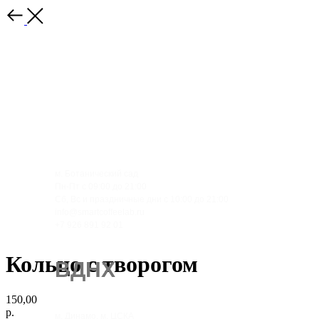
м. Ботанический сад
Пн-Пт с 09:00 до 21:00
Сб, Вс и праздничные дни с 10:00 до 21:00
info@smartcoffeelab.ru
+7 926 891 92 01
Москва, проспект Мира 119, стр. 47
Кольцо с творогом
ВДНХ
150,00
р.
м. Динамо, м. ЦСКА