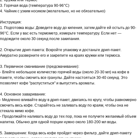
2. Кружка или термос
3. Горячая вода (температура 90-96°C)
4. Чайник с узким носиком (желательно, но не обязательно)
ВДНХ
Инструкция:
Москва, проспект Мира 119, стр.
1. Подготовка воды: Доведите воду до кипения, затем дайте ей остыть до 90-
96°C. Если у вас есть термометр, измерьте температуру. Если нет —
м. Ботанический сад
47
подождите около 30 секунд после закипания.
Пн-Пт с 09:00 до 21:00
Сб, Вс и праздничные дни с 10:00 до 21:00
2. Открытие дрип-пакета: Вскройте упаковку и достаньте дрип-пакет.
info@smartcoffeelab.ru
Аккуратно разверните его и закрепите на краях кружки или термоса.
+7 926 891 92 01
3. Первичное смачивание (предсмачивание):
- Влейте небольшое количество горячей воды (около 20-30 мл) на кофе в
ДИнамо
пакете, чтобы смочить все гранулы. Дайте настояться 30-40 секунд. Это
позволяет кофе "распуститься" и выпустить ароматы.
Москва,
Ленинградский
4. Основное заваривание:
проспект, 37А,
- Медленно вливайте воду в дрип-пакет, двигаясь по кругу, чтобы равномерно
м. Динамо, м. ЦСКА
корп.4
смочить весь кофе. Старайтесь не заливать воду по краям, чтобы она не
Пн-Чт с 08:00 до 20:00, Пт с 08:00 до 19:00
стекала мимо кофе.
Сб, Вс и праздничные дни - выходной
- Продолжайте наливать воду до тех пор, пока не получите желаемый объем
info@smartcoffeelab.ru
напитка. Обычно для одной порции нужно около 180-200 мл воды.
+7 903 796 13 08
5. Завершение: Когда весь кофе пройдет через фильтр, дайте дрип-пакету