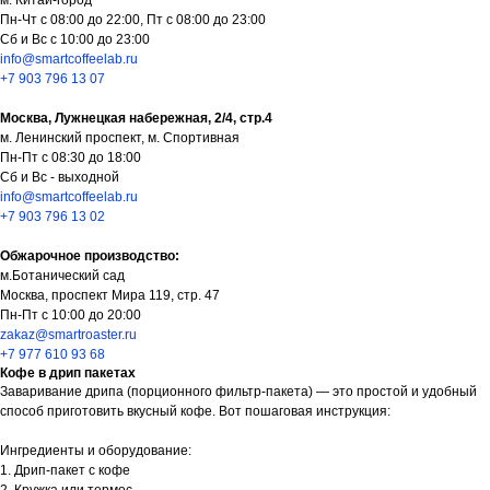
м. Китай-город
Пн-Чт с 08:00 до 22:00, Пт с 08:00 до 23:00
Сб и Вс с 10:00 до 23:00
info@smartcoffeelab.ru
+7 903 796 13 07
Москва, Лужнецкая набережная, 2/4, стр.4
м. Ленинский проспект, м. Спортивная
Пн-Пт с 08:30 до 18:00
Сб и Вс - выходной
info@smartcoffeelab.ru
+7 903 796 13 02
Обжарочное производство:
м.Ботанический сад
Москва, проспект Мира 119, стр. 47
Пн-Пт с 10:00 до 20:00
zakaz@smartroaster.ru
+7 977 610 93 68
Кофе в дрип пакетах
Заваривание дрипа (порционного фильтр-пакета) — это простой и удобный
способ приготовить вкусный кофе. Вот пошаговая инструкция:
Ингредиенты и оборудование:
1. Дрип-пакет с кофе
Как нас найти: