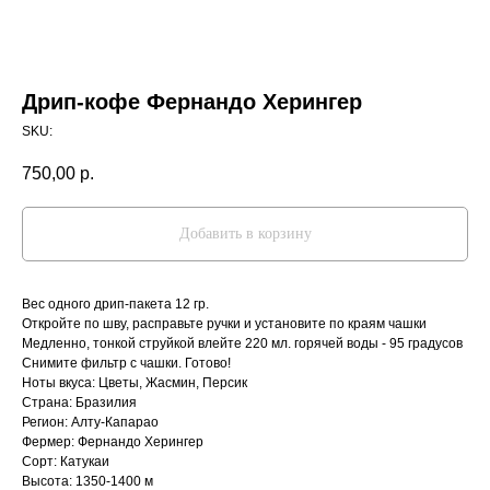
Дрип-кофе Фернандо Херингер
SKU:
750,00
р.
Добавить в корзину
Вес одного дрип-пакета 12 гр.
Откройте по шву, расправьте ручки и установите по краям чашки
Медленно, тонкой струйкой влейте 220 мл. горячей воды - 95 градусов
Снимите фильтр с чашки. Готово!
Ноты вкуса: Цветы, Жасмин, Персик
Страна: Бразилия
Регион: Алту-Капарао
Фермер: Фернандо Херингер
Сорт: Катукаи
Высота: 1350-1400 м