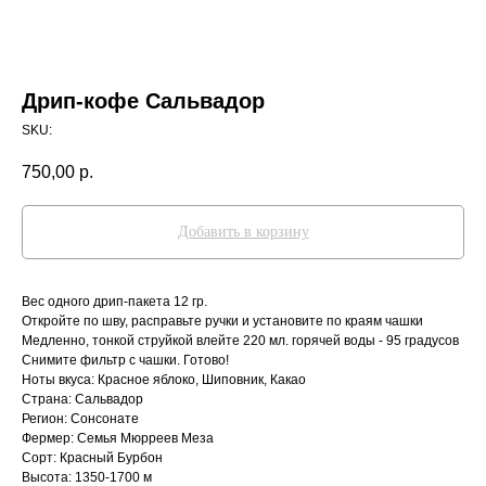
Дрип-кофе Сальвадор
SKU:
750,00
р.
Добавить в корзину
Вес одного дрип-пакета 12 гр.
Откройте по шву, расправьте ручки и установите по краям чашки
Медленно, тонкой струйкой влейте 220 мл. горячей воды - 95 градусов
Снимите фильтр с чашки. Готово!
Ноты вкуса: Красное яблоко, Шиповник, Какао
Страна: Сальвадор
Регион: Сонсонате
Фермер: Семья Мюрреев Меза
Сорт: Красный Бурбон
Высота: 1350-1700 м