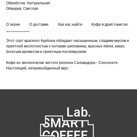
Обработка: Натуральная
Обжарка: Светлая
О зерне
О доставке
Как нас найти
Кофе в дрип пакетах
Этот сорт красного бурбона обладает насыщенным, сладким вкусом и
Как нас найти:
приятной кислотностью с нотками шиповника, красных яблок, какао,
богатым ароматом и приятным послевкусием.
ВДНХ
Кофе из экологически чистого региона Сальвадора - Сонсонате.
Настоящий, непревзойденный вкус.
Москва, проспект Мира 119, стр.
м. Ботанический сад
47
Пн-Пт с 09:00 до 21:00
Сб, Вс и праздничные дни с 10:00 до 21:00
info@smartcoffeelab.ru
+7 926 891 92 01
ДИнамо
Москва,